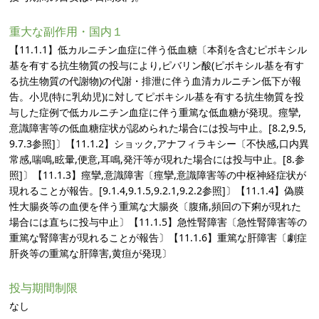
重大な副作用・国内１
【11.1.1】低カルニチン血症に伴う低血糖〔本剤を含むピボキシル
基を有する抗生物質の投与により,ピバリン酸(ピボキシル基を有す
る抗生物質の代謝物)の代謝・排泄に伴う血清カルニチン低下が報
告。小児(特に乳幼児)に対してピボキシル基を有する抗生物質を投
与した症例で低カルニチン血症に伴う重篤な低血糖が発現。痙攣,
意識障害等の低血糖症状が認められた場合には投与中止。[8.2,9.5,
9.7.3参照]〕【11.1.2】ショック,アナフィラキシー〔不快感,口内異
常感,喘鳴,眩暈,便意,耳鳴,発汗等が現れた場合には投与中止。[8.参
照]〕【11.1.3】痙攣,意識障害〔痙攣,意識障害等の中枢神経症状が
現れることが報告。[9.1.4,9.1.5,9.2.1,9.2.2参照]〕【11.1.4】偽膜
性大腸炎等の血便を伴う重篤な大腸炎〔腹痛,頻回の下痢が現れた
場合には直ちに投与中止〕【11.1.5】急性腎障害〔急性腎障害等の
重篤な腎障害が現れることが報告〕【11.1.6】重篤な肝障害〔劇症
肝炎等の重篤な肝障害,黄疸が発現〕
投与期間制限
なし