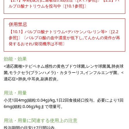
ルプロ酸ナトリウムを投与中〔[10.1参照]〕
併用禁忌
【10.1】バルプロ酸ナトリウム<デパケン,バレリン等>〔[2.2
参照]〕〔バルプロ酸の血中濃度が低下し,てんかんの発作が再
発するおそれ/発現機序は不明〕
効能・効果
<適応菌種>テビペネム感性の黄色ブドウ球菌,レンサ球菌属,肺炎球
菌,モラクセラ(ブランハメラ)・カタラーリス,インフルエンザ菌。<
適応症>肺炎,中耳炎,副鼻腔炎。
用法・用量
小児1回4mg(細粒:0.04g)/kg,1日2回食後経口投与。必要により1回
6mg(細粒:0.06g)/kgまで増量可。
用法・用量に関連する使用上の注意
投与期間の目安は7日間以内。