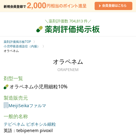
＼薬剤評価数 704,813 件／
薬剤評価掲示板TOP
小児呼吸器感染症（内服）
オラペネム
オラペネム
ORAPENEM
剤型一覧
オラペネム小児用細粒10%
製造販売元
MeijiSeikaファルマ
一般的名称
テビペネム ピボキシル細粒
英語：tebipenem pivoxil