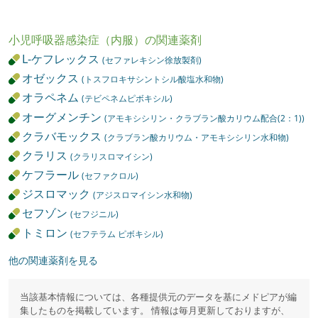
小児呼吸器感染症（内服）の関連薬剤
L-ケフレックス
(セファレキシン徐放製剤)
オゼックス
(トスフロキサシントシル酸塩水和物)
オラペネム
(テビペネムピボキシル)
オーグメンチン
(アモキシシリン・クラブラン酸カリウム配合(2：1))
クラバモックス
(クラブラン酸カリウム・アモキシシリン水和物)
クラリス
(クラリスロマイシン)
ケフラール
(セファクロル)
ジスロマック
(アジスロマイシン水和物)
セフゾン
(セフジニル)
トミロン
(セフテラム ピボキシル)
他の関連薬剤を見る
当該基本情報については、各種提供元のデータを基にメドピアが編
集したものを掲載しています。 情報は毎月更新しておりますが、