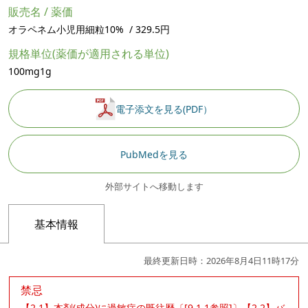
販売名 / 薬価
オラペネム小児用細粒10% / 329.5円
規格単位(薬価が適用される単位)
100mg1g
電子添文を見る(PDF）
PubMedを見る
外部サイトへ移動します
基本情報
最終更新日時：2026年8月4日11時17分
禁忌
【2.1】本剤(成分)に過敏症の既往歴〔[9.1.1参照]〕【2.2】バ