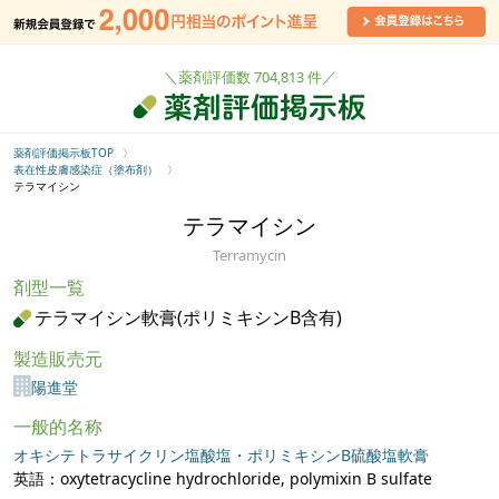
＼薬剤評価数 704,813 件／
薬剤評価掲示板TOP
表在性皮膚感染症（塗布剤）
テラマイシン
テラマイシン
Terramycin
剤型一覧
テラマイシン軟膏(ポリミキシンB含有)
製造販売元
陽進堂
一般的名称
オキシテトラサイクリン塩酸塩・ポリミキシンB硫酸塩軟膏
英語：oxytetracycline hydrochloride, polymixin B sulfate