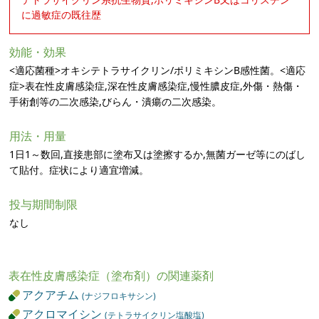
に過敏症の既往歴
効能・効果
<適応菌種>オキシテトラサイクリン/ポリミキシンB感性菌。<適応
症>表在性皮膚感染症,深在性皮膚感染症,慢性膿皮症,外傷・熱傷・
手術創等の二次感染,びらん・潰瘍の二次感染。
用法・用量
1日1～数回,直接患部に塗布又は塗擦するか,無菌ガーゼ等にのばし
て貼付。症状により適宜増減。
投与期間制限
なし
表在性皮膚感染症（塗布剤）の関連薬剤
アクアチム
(ナジフロキサシン)
アクロマイシン
(テトラサイクリン塩酸塩)